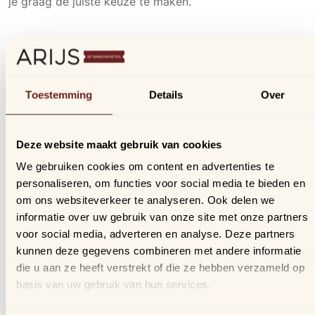
je graag de juiste keuze te maken.
Waarom kiezen voor TUMI?
TUMI combineert doordacht design met innovatieve
Toestemming
Details
Over
details en hoogwaardige materialen. De koffers en tasse
zijn ontworpen voor intensief gebruik en bieden een
slimme indeling, een duurzame afwerking en een
Deze website maakt gebruik van cookies
professionele uitstraling. Daardoor is TUMI al jarenlang
We gebruiken cookies om content en advertenties te
een favoriete keuze voor zowel zakenreizigers als
personaliseren, om functies voor social media te bieden en
vakantiegangers.
om ons websiteverkeer te analyseren. Ook delen we
informatie over uw gebruik van onze site met onze partners
Ontdek de TUMI-collectie
voor social media, adverteren en analyse. Deze partners
kunnen deze gegevens combineren met andere informatie
die u aan ze heeft verstrekt of die ze hebben verzameld op
Bij Arijs vind je onder meer:
basis van uw gebruik van hun services.
Reiskoffers en handbagage