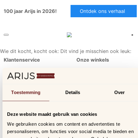
100 jaar Arijs in 2026!
Ontdek ons verhaal
Wie dit kocht, kocht ook:
Dit vind je misschien ook leuk:
Klantenservice
Onze winkels
Ons aanbod
Arijs Aalst
Contact
Arijs Mechelen
Verzending & bezorging
Samdam Nijvel
Toestemming
Details
Over
Retourneren & ruilen
Online geschillen
Deze website maakt gebruik van cookies
Inloggen
We gebruiken cookies om content en advertenties te
Profiel
personaliseren, om functies voor social media te bieden en