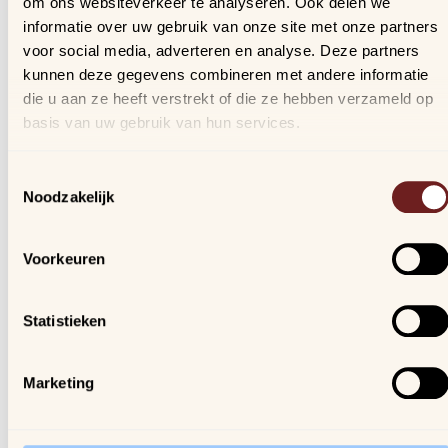
om ons websiteverkeer te analyseren. Ook delen we
Bestellingen
informatie over uw gebruik van onze site met onze partners
Verlanglijstje
voor social media, adverteren en analyse. Deze partners
Veelgestelde vragen
kunnen deze gegevens combineren met andere informatie
die u aan ze heeft verstrekt of die ze hebben verzameld op
basis van uw gebruik van hun services.
Nieuwsbrief
Schrijf je in, blijf op de hoogte van al onze nieuwtjes en
Toestemmingsselectie
ontvang een kortingscode van 10%!
Noodzakelijk
We gaan vertrouwelijk om met je gegevens.
Voorkeuren
Arijs
Houtmarkt 6
Statistieken
9300 Aalst
Marketing
Openingsuren winkel:
ma. t/m za. van 9u30 - 18u