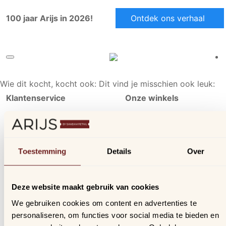
100 jaar Arijs in 2026!
Ontdek ons verhaal
Wie dit kocht, kocht ook:
Dit vind je misschien ook leuk:
Klantenservice
Onze winkels
Ons aanbod
Arijs Aalst
Contact
Arijs Mechelen
Verzending & bezorging
Samdam Nijvel
Toestemming
Details
Over
Retourneren & ruilen
Online geschillen
Deze website maakt gebruik van cookies
Inloggen
We gebruiken cookies om content en advertenties te
Profiel
personaliseren, om functies voor social media te bieden en