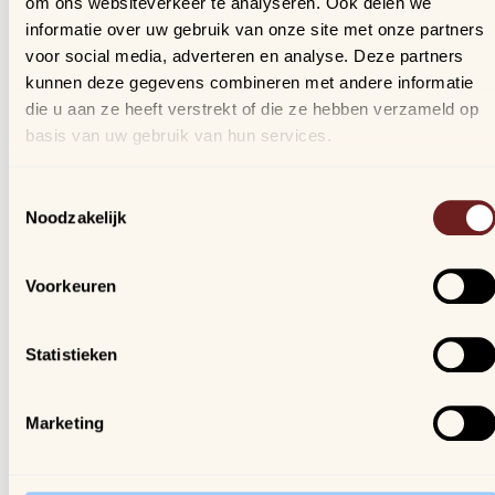
om ons websiteverkeer te analyseren. Ook delen we
Bestellingen
informatie over uw gebruik van onze site met onze partners
Verlanglijstje
voor social media, adverteren en analyse. Deze partners
Veelgestelde vragen
kunnen deze gegevens combineren met andere informatie
die u aan ze heeft verstrekt of die ze hebben verzameld op
basis van uw gebruik van hun services.
Nieuwsbrief
Schrijf je in, blijf op de hoogte van al onze nieuwtjes en
Toestemmingsselectie
ontvang een kortingscode van 10%!
Noodzakelijk
We gaan vertrouwelijk om met je gegevens.
Voorkeuren
Arijs
Houtmarkt 6
Statistieken
9300 Aalst
Marketing
Openingsuren winkel:
ma. t/m za. van 9u30 - 18u