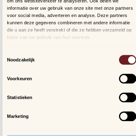
om ons websiteverkeer te analyseren. Ook delen we
Bestellingen
informatie over uw gebruik van onze site met onze partners
Verlanglijstje
voor social media, adverteren en analyse. Deze partners
Veelgestelde vragen
kunnen deze gegevens combineren met andere informatie
die u aan ze heeft verstrekt of die ze hebben verzameld op
basis van uw gebruik van hun services.
Nieuwsbrief
Schrijf je in, blijf op de hoogte van al onze nieuwtjes en
Toestemmingsselectie
ontvang een kortingscode van 10%!
Noodzakelijk
We gaan vertrouwelijk om met je gegevens.
Voorkeuren
Arijs
Houtmarkt 6
Statistieken
9300 Aalst
Marketing
Openingsuren winkel:
ma. t/m za. van 9u30 - 18u