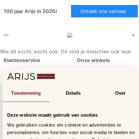
100 jaar Arijs in 2026!
Ontdek ons verhaal
Wie dit kocht, kocht ook:
Dit vind je misschien ook leuk:
Klantenservice
Onze winkels
Ons aanbod
Arijs Aalst
Contact
Arijs Mechelen
Verzending & bezorging
Samdam Nijvel
Toestemming
Details
Over
Retourneren & ruilen
Online geschillen
Deze website maakt gebruik van cookies
Inloggen
We gebruiken cookies om content en advertenties te
Profiel
personaliseren, om functies voor social media te bieden en