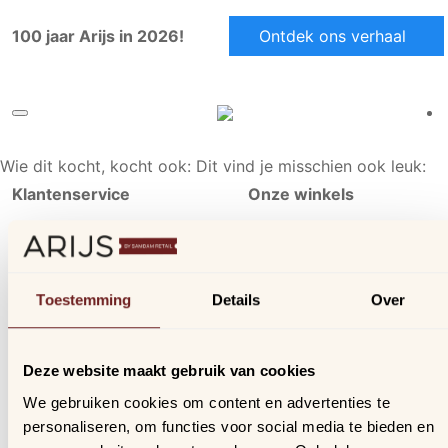
100 jaar Arijs in 2026!
Ontdek ons verhaal
Wie dit kocht, kocht ook:
Dit vind je misschien ook leuk:
Klantenservice
Onze winkels
Ons aanbod
Arijs Aalst
Contact
Arijs Mechelen
Verzending & bezorging
Samdam Nijvel
Toestemming
Details
Over
Retourneren & ruilen
Online geschillen
Deze website maakt gebruik van cookies
Inloggen
We gebruiken cookies om content en advertenties te
Profiel
personaliseren, om functies voor social media te bieden en