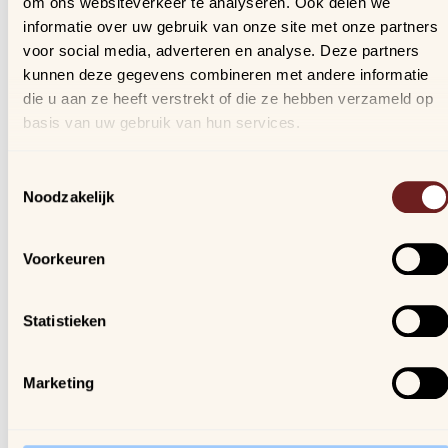
om ons websiteverkeer te analyseren. Ook delen we
Bestellingen
informatie over uw gebruik van onze site met onze partners
Verlanglijstje
voor social media, adverteren en analyse. Deze partners
Veelgestelde vragen
kunnen deze gegevens combineren met andere informatie
die u aan ze heeft verstrekt of die ze hebben verzameld op
basis van uw gebruik van hun services.
Nieuwsbrief
Schrijf je in, blijf op de hoogte van al onze nieuwtjes en
Toestemmingsselectie
ontvang een kortingscode van 10%!
Noodzakelijk
We gaan vertrouwelijk om met je gegevens.
Voorkeuren
Arijs
Houtmarkt 6
Statistieken
9300 Aalst
Marketing
Openingsuren winkel:
ma. t/m za. van 9u30 - 18u