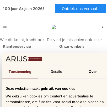
100 jaar Arijs in 2026!
Ontdek ons verhaal
Wie dit kocht, kocht ook:
Dit vind je misschien ook leuk:
Klantenservice
Onze winkels
Ons aanbod
Arijs Aalst
Contact
Arijs Mechelen
Verzending & bezorging
Samdam Nijvel
Toestemming
Details
Over
Retourneren & ruilen
Online geschillen
Deze website maakt gebruik van cookies
Inloggen
We gebruiken cookies om content en advertenties te
Profiel
personaliseren, om functies voor social media te bieden en