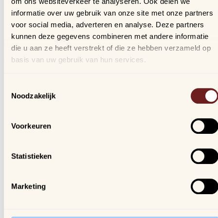
om ons websiteverkeer te analyseren. Ook delen we
Bestellingen
informatie over uw gebruik van onze site met onze partners
Verlanglijstje
voor social media, adverteren en analyse. Deze partners
Veelgestelde vragen
kunnen deze gegevens combineren met andere informatie
die u aan ze heeft verstrekt of die ze hebben verzameld op
basis van uw gebruik van hun services.
Nieuwsbrief
Schrijf je in, blijf op de hoogte van al onze nieuwtjes en
Toestemmingsselectie
ontvang een kortingscode van 10%!
Noodzakelijk
We gaan vertrouwelijk om met je gegevens.
Voorkeuren
Arijs
Houtmarkt 6
Statistieken
9300 Aalst
Marketing
Openingsuren winkel:
ma. t/m za. van 9u30 - 18u