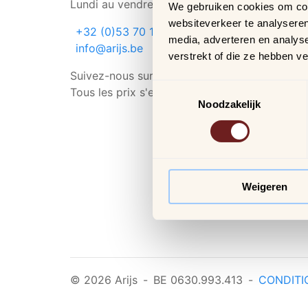
Lundi au vendredi de 8h30 à 17h30
We gebruiken cookies om cont
websiteverkeer te analyseren
+32 (0)53 70 11 80
media, adverteren en analys
info@arijs.be
verstrekt of die ze hebben v
Suivez-nous sur
Toestemmingsselectie
Tous les prix s'entendent TVA comprise
Noodzakelijk
Weigeren
© 2026 Arijs
-
BE 0630.993.413
-
CONDITI