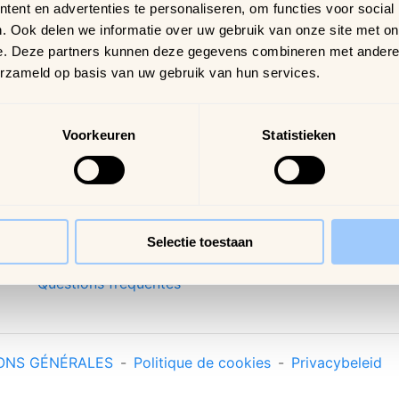
Notre offre
Arijs Alost
In
ent en advertenties te personaliseren, om functies voor social
re
. Ook delen we informatie over uw gebruik van onze site met on
Contactez-nous
Arijs Malines
re
e. Deze partners kunnen deze gegevens combineren met andere i
Expédition & livraison
Samdam Nivelles
erzameld op basis van uw gebruik van hun services.
No
Retours & échanges
co
Règlement en ligne
Voorkeuren
Statistieken
des litiges (RLL)
Connexion
Profil
Commandes
Selectie toestaan
Liste de souhaits
Questions fréquentes
ONS GÉNÉRALES
-
Politique de cookies
-
Privacybeleid