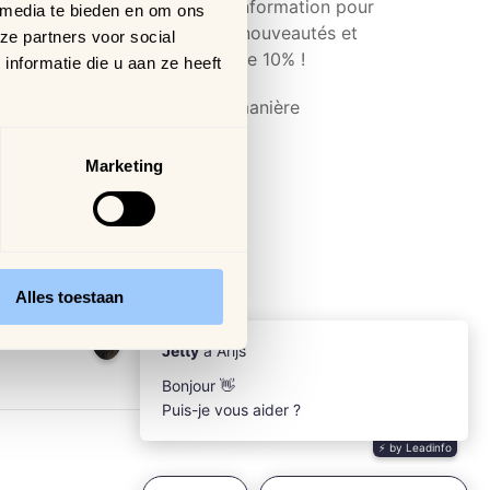
scrivez-vous à notre lettre d'information pour
 media te bieden en om ons
ster au courant de toutes les nouveautés et
ze partners voor social
cevoir un code de réduction de 10% !
nformatie die u aan ze heeft
us traitons vos données de manière
nfidentielle.
Marketing
Alles toestaan