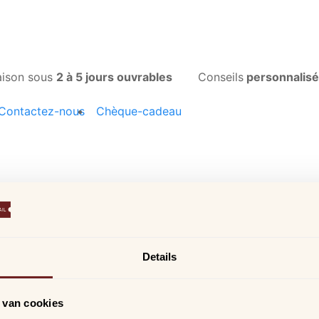
aison sous
2 à 5 jours ouvrables
Conseils
personnalis
Contactez-nous
Chèque-cadeau
uits
Details
Service Clients
Nos boutiques
Le
 van cookies