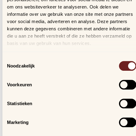
Profiel
om ons websiteverkeer te analyseren. Ook delen we
informatie over uw gebruik van onze site met onze partners
Bestellingen
voor social media, adverteren en analyse. Deze partners
Verlanglijstje
kunnen deze gegevens combineren met andere informatie
Veelgestelde vragen
die u aan ze heeft verstrekt of die ze hebben verzameld op
basis van uw gebruik van hun services.
Nieuwsbrief
Toestemmingsselectie
Schrijf je in, blijf op de hoogte van al onze nieuwtjes en
Noodzakelijk
ontvang een kortingscode van 10%!
We gaan vertrouwelijk om met je gegevens.
Voorkeuren
Arijs
Statistieken
Houtmarkt 6
9300 Aalst
Marketing
Openingsuren winkel: