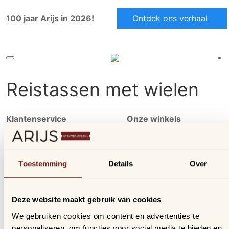
100 jaar Arijs in 2026!
Ontdek ons verhaal
Reistassen met wielen
Klantenservice
Onze winkels
Ons aanbod
Arijs Aalst
Contact
Arijs Mechelen
Toestemming
Details
Over
Verzending & bezorging
Samdam Nijvel
Retourneren & ruilen
Deze website maakt gebruik van cookies
Online geschillen
We gebruiken cookies om content en advertenties te
Inloggen
personaliseren, om functies voor social media te bieden en