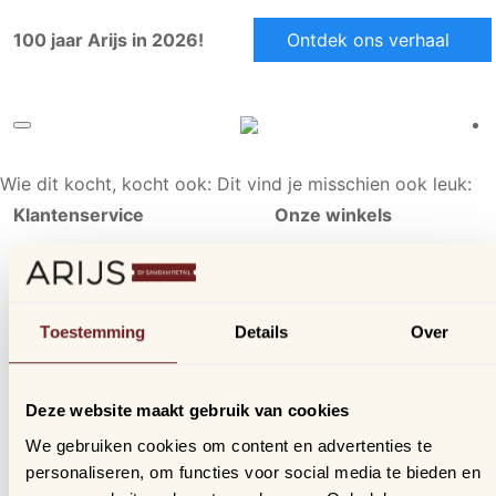
100 jaar Arijs in 2026!
Ontdek ons verhaal
Wie dit kocht, kocht ook:
Dit vind je misschien ook leuk:
Klantenservice
Onze winkels
Ons aanbod
Arijs Aalst
Contact
Arijs Mechelen
Verzending & bezorging
Samdam Nijvel
Toestemming
Details
Over
Retourneren & ruilen
Online geschillen
Deze website maakt gebruik van cookies
Inloggen
We gebruiken cookies om content en advertenties te
Profiel
personaliseren, om functies voor social media te bieden en