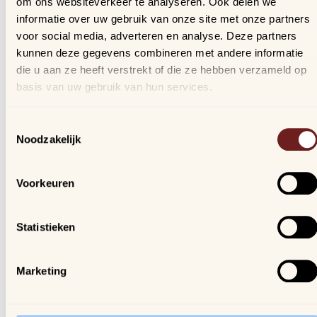
om ons websiteverkeer te analyseren. Ook delen we
Bestellingen
informatie over uw gebruik van onze site met onze partners
Verlanglijstje
voor social media, adverteren en analyse. Deze partners
Veelgestelde vragen
kunnen deze gegevens combineren met andere informatie
die u aan ze heeft verstrekt of die ze hebben verzameld op
basis van uw gebruik van hun services.
Nieuwsbrief
Schrijf je in, blijf op de hoogte van al onze nieuwtjes en
Toestemmingsselectie
ontvang een kortingscode van 10%!
Noodzakelijk
We gaan vertrouwelijk om met je gegevens.
Voorkeuren
Arijs
Houtmarkt 6
Statistieken
9300 Aalst
Marketing
Openingsuren winkel:
ma. t/m za. van 9u30 - 18u