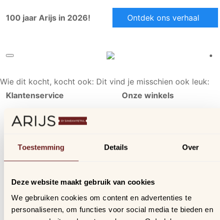
100 jaar Arijs in 2026!
Ontdek ons verhaal
Wie dit kocht, kocht ook:
Dit vind je misschien ook leuk:
Klantenservice
Onze winkels
Ons aanbod
Arijs Aalst
Contact
Arijs Mechelen
Verzending & bezorging
Samdam Nijvel
Toestemming
Details
Over
Retourneren & ruilen
Online geschillen
Deze website maakt gebruik van cookies
Inloggen
We gebruiken cookies om content en advertenties te
Profiel
personaliseren, om functies voor social media te bieden en