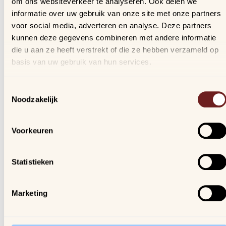
om ons websiteverkeer te analyseren. Ook delen we
Bestellingen
informatie over uw gebruik van onze site met onze partners
Verlanglijstje
voor social media, adverteren en analyse. Deze partners
Veelgestelde vragen
kunnen deze gegevens combineren met andere informatie
die u aan ze heeft verstrekt of die ze hebben verzameld op
basis van uw gebruik van hun services.
Nieuwsbrief
Schrijf je in, blijf op de hoogte van al onze nieuwtjes en
Toestemmingsselectie
ontvang een kortingscode van 10%!
Noodzakelijk
We gaan vertrouwelijk om met je gegevens.
Voorkeuren
Arijs
Houtmarkt 6
Statistieken
9300 Aalst
Marketing
Openingsuren winkel:
ma. t/m za. van 9u30 - 18u