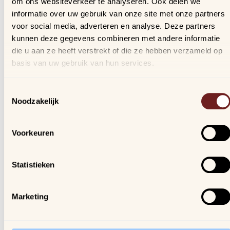
om ons websiteverkeer te analyseren. Ook delen we
Bestellingen
informatie over uw gebruik van onze site met onze partners
Verlanglijstje
voor social media, adverteren en analyse. Deze partners
Veelgestelde vragen
kunnen deze gegevens combineren met andere informatie
die u aan ze heeft verstrekt of die ze hebben verzameld op
basis van uw gebruik van hun services.
Nieuwsbrief
Schrijf je in, blijf op de hoogte van al onze nieuwtjes en
Toestemmingsselectie
ontvang een kortingscode van 10%!
Noodzakelijk
We gaan vertrouwelijk om met je gegevens.
Voorkeuren
Arijs
Houtmarkt 6
Statistieken
9300 Aalst
Marketing
Openingsuren winkel:
ma. t/m za. van 9u30 - 18u