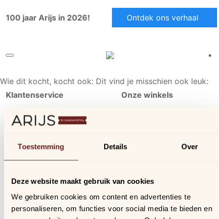
100 jaar Arijs in 2026!
Ontdek ons verhaal
Wie dit kocht, kocht ook:
Dit vind je misschien ook leuk:
Klantenservice
Onze winkels
Ons aanbod
Arijs Aalst
Contact
Arijs Mechelen
Verzending & bezorging
Samdam Nijvel
Toestemming
Details
Over
Retourneren & ruilen
Online geschillen
Deze website maakt gebruik van cookies
Inloggen
We gebruiken cookies om content en advertenties te
Profiel
personaliseren, om functies voor social media te bieden en