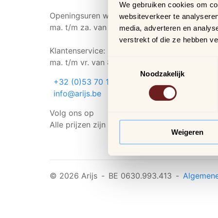
We gebruiken cookies om cont
Openingsuren winkel:
websiteverkeer te analyseren
ma. t/m za. van 9u30 - 18u
media, adverteren en analys
verstrekt of die ze hebben v
Klantenservice:
ma. t/m vr. van 8u30 - 17u30
Toestemmingsselectie
Noodzakelijk
+32 (0)53 70 11 80
info@arijs.be
Volg ons op
Alle prijzen zijn incl. BTW
Weigeren
© 2026 Arijs
-
BE 0630.993.413
-
Algemene