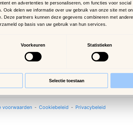
10
ent en advertenties te personaliseren, om functies voor social
Verzending &
Samdam Nijvel
. Ook delen we informatie over uw gebruik van onze site met on
bezorging
We
e. Deze partners kunnen deze gegevens combineren met andere i
Retourneren & ruilen
erzameld op basis van uw gebruik van hun services.
Online geschillen
Inloggen
Voorkeuren
Statistieken
Profiel
Bestellingen
Verlanglijstje
Veelgestelde vragen
Selectie toestaan
 voorwaarden
-
Cookiebeleid
-
Privacybeleid