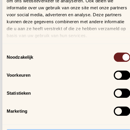
om ons websiteverkeer te analyseren. Ook delen we
Bestellingen
informatie over uw gebruik van onze site met onze partners
Verlanglijstje
voor social media, adverteren en analyse. Deze partners
Veelgestelde vragen
kunnen deze gegevens combineren met andere informatie
die u aan ze heeft verstrekt of die ze hebben verzameld op
basis van uw gebruik van hun services.
Nieuwsbrief
Schrijf je in, blijf op de hoogte van al onze nieuwtjes en
Toestemmingsselectie
ontvang een kortingscode van 10%!
Noodzakelijk
We gaan vertrouwelijk om met je gegevens.
Voorkeuren
Arijs
Houtmarkt 6
Statistieken
9300 Aalst
Marketing
Openingsuren winkel:
ma. t/m za. van 9u30 - 18u