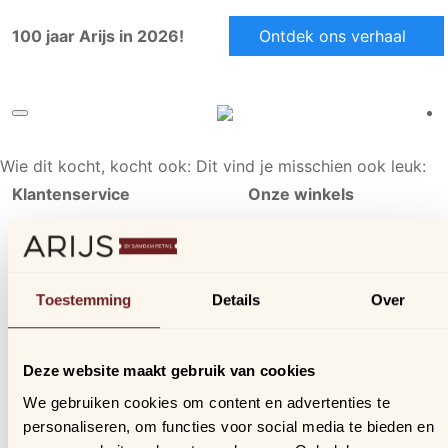
100 jaar Arijs in 2026!
Ontdek ons verhaal
Wie dit kocht, kocht ook:
Dit vind je misschien ook leuk:
Klantenservice
Onze winkels
Ons aanbod
Arijs Aalst
Contact
Arijs Mechelen
Verzending & bezorging
Samdam Nijvel
Toestemming
Details
Over
Retourneren & ruilen
Online geschillen
Deze website maakt gebruik van cookies
Inloggen
We gebruiken cookies om content en advertenties te
Profiel
personaliseren, om functies voor social media te bieden en