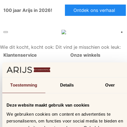
100 jaar Arijs in 2026!
Ontdek ons verhaal
Wie dit kocht, kocht ook:
Dit vind je misschien ook leuk:
Klantenservice
Onze winkels
Ons aanbod
Arijs Aalst
Contact
Arijs Mechelen
Verzending & bezorging
Samdam Nijvel
Toestemming
Details
Over
Retourneren & ruilen
Online geschillen
Deze website maakt gebruik van cookies
Inloggen
We gebruiken cookies om content en advertenties te
Profiel
personaliseren, om functies voor social media te bieden en