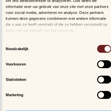
om ons websiteverkeer te analyseren. Ook delen we
Bestellingen
informatie over uw gebruik van onze site met onze partners
Verlanglijstje
voor social media, adverteren en analyse. Deze partners
Veelgestelde vragen
kunnen deze gegevens combineren met andere informatie
die u aan ze heeft verstrekt of die ze hebben verzameld op
basis van uw gebruik van hun services.
Nieuwsbrief
Schrijf je in, blijf op de hoogte van al onze nieuwtjes en
Toestemmingsselectie
ontvang een kortingscode van 10%!
Noodzakelijk
We gaan vertrouwelijk om met je gegevens.
Voorkeuren
Arijs
Houtmarkt 6
Statistieken
9300 Aalst
Marketing
Openingsuren winkel:
ma. t/m za. van 9u30 - 18u