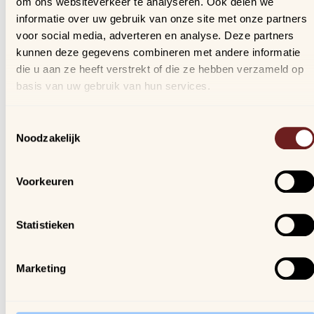
om ons websiteverkeer te analyseren. Ook delen we
Bestellingen
informatie over uw gebruik van onze site met onze partners
Verlanglijstje
voor social media, adverteren en analyse. Deze partners
Veelgestelde vragen
kunnen deze gegevens combineren met andere informatie
die u aan ze heeft verstrekt of die ze hebben verzameld op
basis van uw gebruik van hun services.
Nieuwsbrief
Schrijf je in, blijf op de hoogte van al onze nieuwtjes en
Toestemmingsselectie
ontvang een kortingscode van 10%!
Noodzakelijk
We gaan vertrouwelijk om met je gegevens.
Voorkeuren
Arijs
Houtmarkt 6
Statistieken
9300 Aalst
Marketing
Openingsuren winkel:
ma. t/m za. van 9u30 - 18u