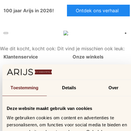
100 jaar Arijs in 2026!
Ontdek ons verhaal
Wie dit kocht, kocht ook:
Dit vind je misschien ook leuk:
Klantenservice
Onze winkels
Ons aanbod
Arijs Aalst
Contact
Arijs Mechelen
Verzending & bezorging
Samdam Nijvel
Toestemming
Details
Over
Retourneren & ruilen
Online geschillen
Deze website maakt gebruik van cookies
Inloggen
We gebruiken cookies om content en advertenties te
Profiel
personaliseren, om functies voor social media te bieden en