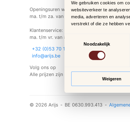
We gebruiken cookies om cont
Openingsuren winkel:
websiteverkeer te analyseren
ma. t/m za. van 9u30 - 18u
media, adverteren en analys
verstrekt of die ze hebben v
Klantenservice:
ma. t/m vr. van 8u30 - 17u30
Toestemmingsselectie
Noodzakelijk
+32 (0)53 70 11 80
info@arijs.be
Volg ons op
Alle prijzen zijn incl. BTW
Weigeren
© 2026 Arijs
-
BE 0630.993.413
-
Algemene