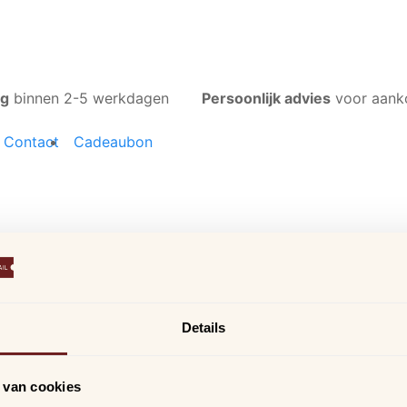
ng
binnen 2-5 werkdagen
Persoonlijk advies
voor aank
Contact
Cadeaubon
Details
Klantenservice
Onze winkels
Ni
Ons aanbod
Arijs Aalst
Sc
 van cookies
ni
Contact
Arijs Mechelen