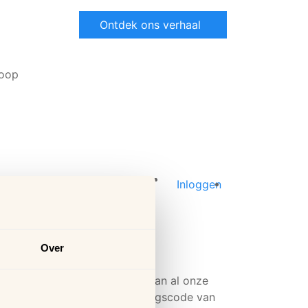
Ontdek ons verhaal
oop
Inloggen
Over
euwsbrief
hrijf je in, blijf op de hoogte van al onze
euwtjes en ontvang een kortingscode van