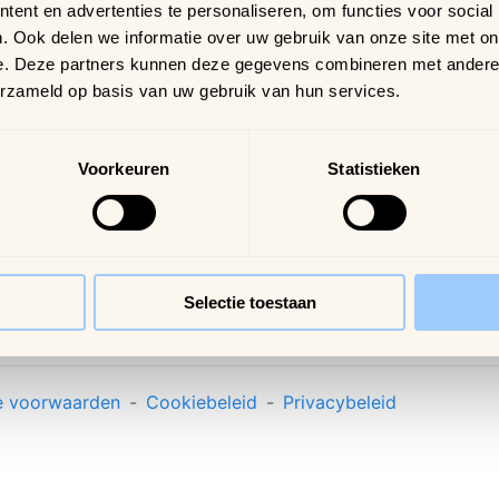
10
ent en advertenties te personaliseren, om functies voor social
Verzending &
Samdam Nijvel
. Ook delen we informatie over uw gebruik van onze site met on
bezorging
We
e. Deze partners kunnen deze gegevens combineren met andere i
Retourneren & ruilen
erzameld op basis van uw gebruik van hun services.
Online geschillen
Inloggen
Voorkeuren
Statistieken
Profiel
Bestellingen
Verlanglijstje
Veelgestelde vragen
Selectie toestaan
 voorwaarden
-
Cookiebeleid
-
Privacybeleid